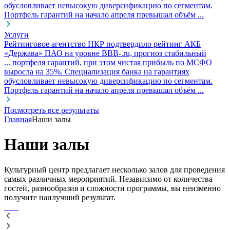
обусловливает невысокую диверсификацию по сегментам.
Портфель
гарантий
на начало апреля превышал объём ...
Услуги
Рейтинговое агентство НКР подтвердило рейтинг АКБ
«Держава» ПАО на уровне BBB-.ru, прогноз стабильный
... портфеля гарантий, при этом чистая прибыль по МСФО
выросла на 35%. Специализация банка на гарантиях
обусловливает невысокую диверсификацию по сегментам.
Портфель
гарантий
на начало апреля превышал объём ...
Посмотреть все результаты
Главная
Наши залы
Наши залы
Культурный центр предлагает несколько залов для проведения
самых различных мероприятий. Независимо от количества
гостей, разнообразия и сложности программы, вы неизменно
получите наилучший результат.