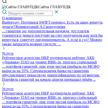
Сайты ГЛАВУПДК
О компании
Выберу.ру: Потерялся SWIFT-перевод. Есть ли шанс вернуть
деньги?/Комментарий А.Скородумова
...
гарантия
, но дополнительная надежда, что платеж
ускорится и деньги поступят на счет получателя или хотя бы
вернуться, советует предприниматель. А если в суд? Можно
также запросить возврат средств. ...
Услуги
Рейтинговое агентство НКР подтвердило рейтинг АКБ
«Держава» ПАО на уровне BBB-.ru, прогноз стабильный
... портфеля гарантий, при этом чистая прибыль по МСФО
выросла на 35%. Специализация банка на гарантиях
обусловливает невысокую диверсификацию по сегментам.
Портфель
гарантий
на начало апреля превышал объём ...
Услуги
Рейтинговое агентство НКР подтвердило рейтинг АКБ
«Держава» ПАО на уровне BBB-.ru, прогноз стабильный
... портфеля гарантий, при этом чистая прибыль по МСФО
выросла на 35%. Специализация банка на гарантиях