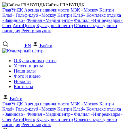
Сайты ГЛАВУПДК
ГлавУпДК
Аренда недвижимости
МЗК «Москоу Кантри
Клаб»
Гольф-клуб «Москоу Кантри Клаб»
Комплекс отдыха
«Завидово»
Филиал «Мединцентр»
Филиал «Инпредкадры»
СпецАвтоЦентр
Культурный центр
Объекты культурного
наследия
Реестр закупок
EN
Войти
О Культурном центре
Услуги и цены
Наши залы
Фото и видео
Новости
Контакты
Войти
ГлавУпДК
Аренда недвижимости
МЗК «Москоу Кантри
Клаб»
Гольф-клуб «Москоу Кантри Клаб»
Комплекс отдыха
«Завидово»
Филиал «Мединцентр»
Филиал «Инпредкадры»
СпецАвтоЦентр
Культурный центр
Объекты культурного
наследия
Реестр закупок