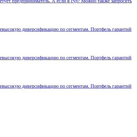
оветует предприниматель. А если в суд? Можно также запросить
т невысокую диверсификацию по сегментам. Портфель
гарантий
т невысокую диверсификацию по сегментам. Портфель
гарантий
т невысокую диверсификацию по сегментам. Портфель
гарантий