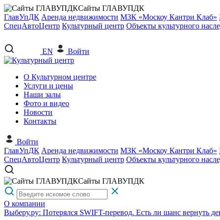
Сайты ГЛАВУПДК
ГлавУпДК
Аренда недвижимости
МЗК «Москоу Кантри Клаб»
СпецАвтоЦентр
Культурный центр
Объекты культурного насл
EN
Войти
О Культурном центре
Услуги и цены
Наши залы
Фото и видео
Новости
Контакты
Войти
ГлавУпДК
Аренда недвижимости
МЗК «Москоу Кантри Клаб»
СпецАвтоЦентр
Культурный центр
Объекты культурного насл
Сайты ГЛАВУПДК
О компании
Выберу.ру: Потерялся SWIFT-перевод. Есть ли шанс вернуть 